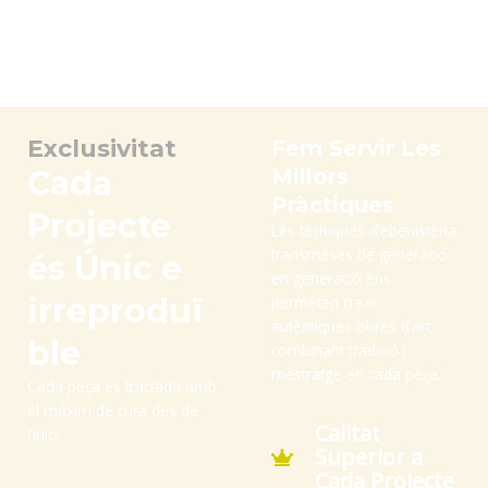
Exclusivitat
Fem Servir Les
Cada
Millors
Pràctiques
Projecte
Les tècniques d’ebenisteria,
transmeses de generació
és Únic e
en generació ens
irreproduï
permeten crear
autèntiques obres d’art,
ble
combinant tradició i
mestratge en cada peça.
Cada peça és tractada amb
el màxim de cura des de
Calitat
l’inici.
Superior a
Cada Projecte