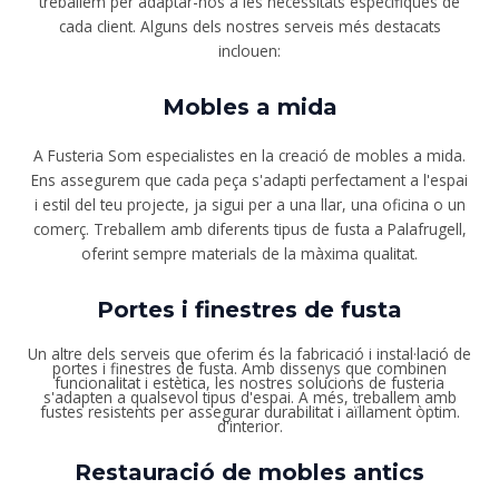
treballem per adaptar-nos a les necessitats específiques de
cada client. Alguns dels nostres serveis més destacats
inclouen:
Mobles a mida
A Fusteria Som especialistes en la creació de mobles a mida.
Ens assegurem que cada peça s'adapti perfectament a l'espai
i estil del teu projecte, ja sigui per a una llar, una oficina o un
comerç. Treballem amb diferents tipus de fusta a Palafrugell,
oferint sempre materials de la màxima qualitat.
Portes i finestres de fusta
Un altre dels serveis que oferim és la fabricació i instal·lació de
portes i finestres de fusta. Amb dissenys que combinen
funcionalitat i estètica, les nostres solucions de fusteria
s'adapten a qualsevol tipus d'espai. A més, treballem amb
fustes resistents per assegurar durabilitat i aïllament òptim.
d'interior.
Restauració de mobles antics