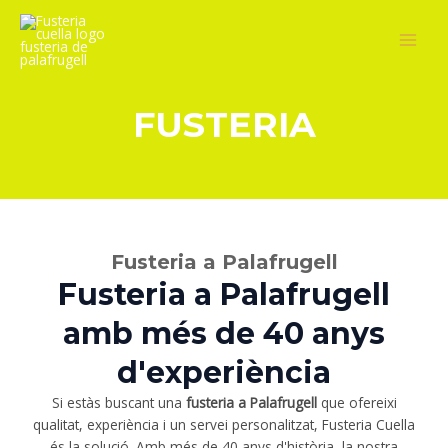
Ir
MAI
al
MEN
contenido
FUSTERIA
Fusteria a Palafrugell
Fusteria a Palafrugell
amb més de 40 anys
d'experiència
Si estàs buscant una
fusteria a Palafrugell
que ofereixi
qualitat, experiència i un servei personalitzat, Fusteria Cuella
és la solució. Amb més de 40 anys d'història, la nostra